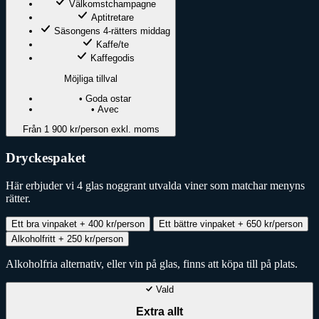
Välkomstchampagne
Aptitretare
Säsongens 4-rätters middag
Kaffe/te
Kaffegodis
Möjliga tillval
•
Goda ostar
•
Avec
Från 1 900 kr/person
exkl. moms
Dryckespaket
Här erbjuder vi 4 glas noggrant utvalda viner som matchar menyns
rätter.
Ett bra vinpaket
+ 400 kr/person
Ett bättre vinpaket
+ 650 kr/person
Alkoholfritt
+ 250 kr/person
Alkoholfria alternativ, eller vin på glas, finns att köpa till på plats.
Vald
Extra allt