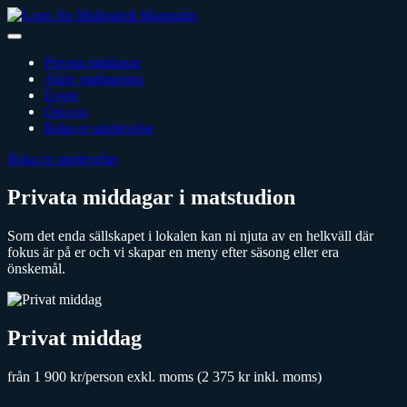
Hoppa
till
Öppna
innehåll
meny
Privata middagar
Aktiv matlagning
Event
Om oss
Boka er upplevelse
Boka er upplevelse
Privata middagar i matstudion
Som det enda sällskapet i lokalen kan ni njuta av en helkväll där
fokus är på er och vi skapar en meny efter säsong eller era
önskemål.
Privat middag
från 1 900 kr/person exkl. moms
(2 375 kr inkl. moms)